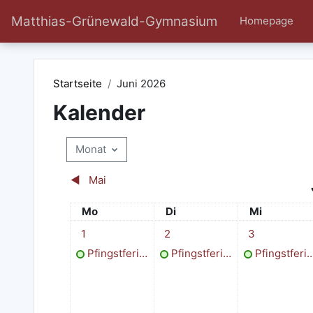
Zum Hauptinhalt
Matthias-Grünewald-Gymnasium
Homepage
Startseite
Juni 2026
Kalender
Monat
◀︎
Mai
Montag
Dienstag
Mittwoch
Mo
Di
Mi
1 Termin, Montag, 1. Juni
1 Termin, Dienstag, 2. Juni
1 Termin, Mitt
1
2
3
Pfingstferien
Pfingstferien
Pfingstferien