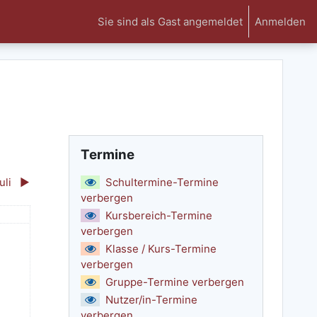
Sie sind als Gast angemeldet
Anmelden
Termine überspringen
Termine
uli
▶︎
Schultermine-Termine
verbergen
g
Kursbereich-Termine
verbergen
ine, Sonntag, 7. Juni
Klasse / Kurs-Termine
verbergen
Gruppe-Termine verbergen
Nutzer/in-Termine
verbergen